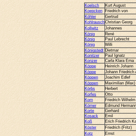
Koelsch
Kurt August
Koepcken
Friedrich von
Köhler
Gertrud
Kohlrausch
Christian Georg
Kollwitz
Johannes
König
René
König
Paul Lebrecht
König
Willi
Königstedt
Dietmar
Konitzer
Paul Ignatz
Konzer
Carla Klara Erna
Köppe
Heinrich Johann
Köppe
Johann Friedrich 
Köppen
Joachim Edlef
Köppen
Maximilian (Max)
Körbs
Herbert
Korfes
Otto
Korn
Friedrich Wilhelm
Körner
Edmund Hermann
Korte
Gerhard
Kosack
Emil
Koß
Erich Friedrich Ka
Köster
Friedrich (Fritz)
Kotz
Ernst