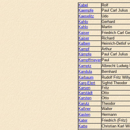
Kabel
Rolf
Kaempfe
Paul Carl Julius
Kaeselitz
Udo
Kahlo
Gerhard
Kahlo
Martin
Kaiser
Friedrich Carl G
Kaiser
Richard
Kalben
Heinrich-Detlof 
Kampf
Arthur
Kämpfe
Paul Carl Julius
Kampffmeyer
Paul
Kamptz
Albrecht Ludwig
Kandula
Bernhard
Karbaum
Rudolf Fritz Will
Karg-Elert
Sigfrid Theodor
Karsen
Fritz
Karstädt
Otto
Karsten
Otto
Karutz
Theodor
Kaßner
Walter
Kasten
Hermann
Kater
Friedrich (Fritz)
Katte
Christian Karl W