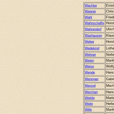
Wachter
Ernst
Wagner
Chris
Wahl
Fried
Wahnschaffe
Horst
Wahrendorf
Ulric
Washausen
Klau
Weber
Horst
Wedekind
Lotha
Wehner
Norbe
Weien
Manf
Weise
Wolf
Wende
Hans
Weninger
Gabri
Wenzel
Mecht
Werchan
Hans
Wiehle
Marti
Wiele
Herbe
Wille
Manf