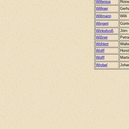
Willenius
Rosw
Williger
Gerh
Willmann
Willi
Wingert
Günt
Winkelvoß
Jörn
Wißner
Petra
Wöhlert
Walte
Wolff
Horst
Wolff
Marti
Wrobel
Joha